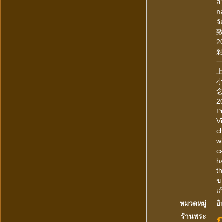
ส
ก
จ
致
2
一
上
念
2
Pr
Vi
c
w
c
h
t
ข
เ
หมวดหมู่
อื
ร้านพระ