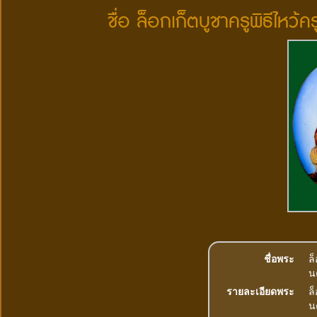
ชื่อ ล็อกเก็ตบูชาครูพิธีไหว
ชื่อพระ
ล็
น
รายละเอียดพระ
ล็
น