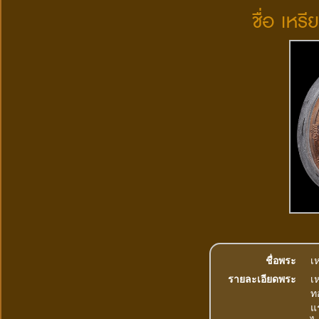
ชื่อ เหร
ชื่อพระ
เ
รายละเอียดพระ
เ
ท
แ