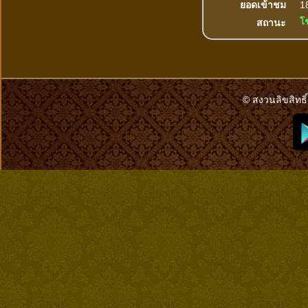
ยอดเข้าชม
18
โ
สถานะ
© สงวนลิขสิทธิ