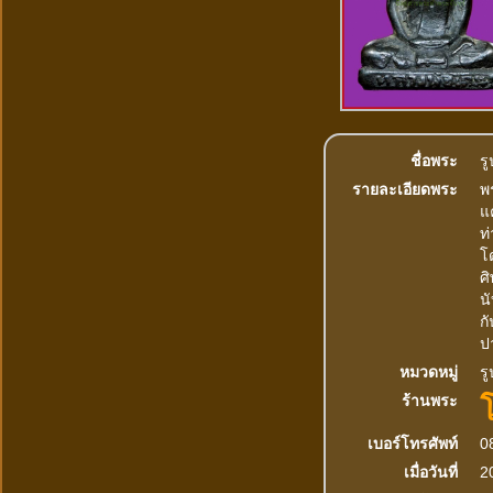
ชื่อพระ
รู
รายละเอียดพระ
พร
แ
ท
โ
ศ
น
กั
ปา
หมวดหมู่
รู
ร้านพระ
เบอร์โทรศัพท์
0
เมื่อวันที่
2