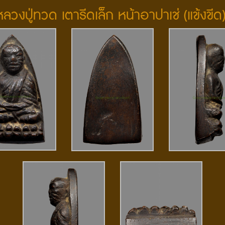
หลวงปู่ทวด เตารีดเล็ก หน้าอาปาเช่ (แข้งขีด