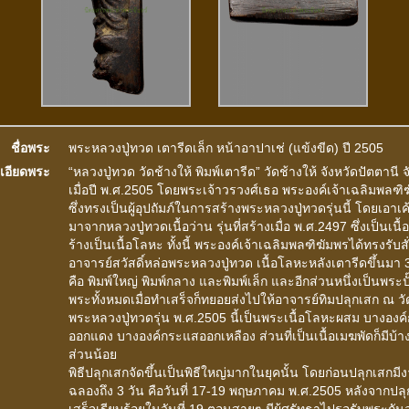
ชื่อพระ
พระหลวงปู่ทวด เตารีดเล็ก หน้าอาปาเช่ (แข้งขีด) ปี 2505
เอียดพระ
“หลวงปู่ทวด วัดช้างให้ พิมพ์เตารีด” วัดช้างให้ จังหวัดปัตตานี จ
เมื่อปี พ.ศ.2505 โดยพระเจ้าวรวงศ์เธอ พระองค์เจ้าเฉลิมพลฑิ
ซึ่งทรงเป็นผู้อุปถัมภ์ในการสร้างพระหลวงปู่ทวดรุ่นนี้ โดยเอาเ
มาจากหลวงปู่ทวดเนื้อว่าน รุ่นที่สร้างเมื่อ พ.ศ.2497 ซึ่งเป็นเนื
ร้างเป็นเนื้อโลหะ ทั้งนี้ พระองค์เจ้าเฉลิมพลฑิฆัมพรได้ทรงรับสั่
อาจารย์สวัสดิ์หล่อพระหลวงปู่ทวด เนื้อโลหะหลังเตารีดขึ้นมา
คือ พิมพ์ใหญ่ พิมพ์กลาง และพิมพ์เล็ก และอีกส่วนหนึ่งเป็นพระปั
พระทั้งหมดเมื่อทำเสร็จก็ทยอยส่งไปให้อาจารย์ทิมปลุกเสก ณ วั
พระหลวงปู่ทวดรุ่น พ.ศ.2505 นี้เป็นพระเนื้อโลหะผสม บางองค
ออกแดง บางองค์กระแสออกเหลือง ส่วนที่เป็นเนื้อเมฆพัดก็มีบ้า
ส่วนน้อย
พิธีปลุกเสกจัดขึ้นเป็นพิธีใหญ่มากในยุคนั้น โดยก่อนปลุกเสกมี
ฉลองถึง 3 วัน คือวันที่ 17-19 พฤษภาคม พ.ศ.2505 หลังจากปล