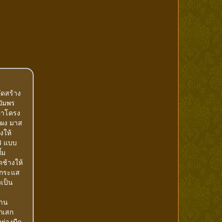
ัดสร้าง
ฆัมพร
ค้าโครง
้อผง มาส
งให้
 3 แบบ
๊ม
ดช้างให้
์กระแส
งเป็น
งาน
ุกเสก