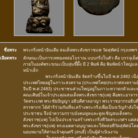
ชื่อพระ
พระกริ่งหน้าอินเดีย สมเด็จพระสังฆราชแพ วัดสุทัศน์ กรุงเทพฯ
เอียดพระ
ลักษณะเป็นการเททองหล่อโบราณ แบบกริ่งในตัว คือ บรรจุเม็ดกร
ภายในองค์พระขณะเป็นหุ่นขี้ผึ้ง มี 2 พิมพ์ คือ พิมพ์หน้าใหญ่แล
หน้าเล็ก
พระกริ่งหน้าอินเดีย จัดสร้างขึ้นในปี พ.ศ.2482 เนื
ประเทศไทยอยู่ในภาวะสงคราม (ประเทศไทยประกาศสงคราม
จีนปี พ.ศ.2483) ประชาชนส่วนใหญ่อยู่ในภาวะหวาดกลัวและหว
คณะศิษย์ในเจ้าประคุณสมเด็จพระสังฆราช(แพ) คือพระอาจาร
วัดสระเกศ พระชัยปัญญา อธิบดีศาลอาญา พระราชอากรอธิบด
สรรพากร ได้ดำริร่วมกันที่จะสร้างพระกริ่งเพื่อเป็นขวัญกำลังใจ
ประชาชน จึงนำความกราบบังคมทูลและทูลเชิญสมเด็จพระ
สังฆราช(แพ) ไปเป็นประธานสร้างพระกริ่งที่วัดสระเกศฯ แต่สม
พระสังฆราช(แพ) ทรงเมตตาอนุญาตและให้หล่อที่วัดสุทัศน์โด
มอบหมายให้ท่านเจ้าคุณศรี (สนธิ์) เป็นผู้ดำเนินงาน