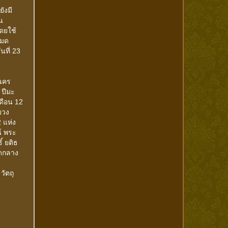
ังมี
น
ดยใช้
หมด
ที่ 23
นคร
 ปีมะ
เดือน 12
ยวง
 แห่ง
์ พระ
์ ยติธ
ัดกลาง
วัตถุ