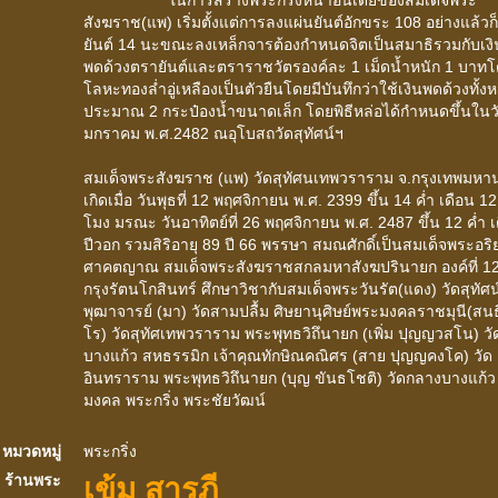
ในการสร้างพระกริ่งหน้าอินเดียของสมเด็จพระ
สังฆราช(แพ) เริ่มตั้งแต่การลงแผ่นยันต์อักขระ 108 อย่างแล้วก็ย
ยันต์ 14 นะขณะลงเหล็กจารต้องกำหนดจิตเป็นสมาธิรวมกับเงิ
พดด้วงตรายันต์และตราราชวัตรองค์ละ 1 เม็ดน้ำหนัก 1 บาทโ
โลหะทองล่ำอู่เหลืองเป็นตัวยืนโดยมีบันทึกว่าใช้เงินพดด้วงทั้ง
ประมาณ 2 กระป๋องน้ำขนาดเล็ก โดยพิธีหล่อได้กำหนดขึ้นในวัน
มกราคม พ.ศ.2482 ณอุโบสถวัดสุทัศน์ฯ
สมเด็จพระสังฆราช (แพ) วัดสุทัศนเทพวราราม จ.กรุงเทพมหา
เกิดเมื่อ วันพุธที่ 12 พฤศจิกายน พ.ศ. 2399 ขึ้น 14 ค่ำ เดือน 12
โมง มรณะ วันอาทิตย์ที่ 26 พฤศจิกายน พ.ศ. 2487 ขึ้น 12 ค่ำ 
ปีวอก รวมสิริอายุ 89 ปี 66 พรรษา สมณศักดิ์เป็นสมเด็จพระอริ
ศาคตญาณ สมเด็จพระสังฆราชสกลมหาสังฆปรินายก องค์ที่ 12
กรุงรัตนโกสินทร์ ศึกษาวิชากับสมเด็จพระวันรัต(แดง) วัดสุทัศน
พุฒาจารย์ (มา) วัดสามปลื้ม ศิษยานุศิษย์พระมงคลราชมุนี(สนธิ
โร) วัดสุทัศเทพวราราม พระพุทธวิถึนายก (เพิ่ม ปุญญวสโน) ว
บางแก้ว สหธรรมิก เจ้าคุณทักษิณคณิศร (สาย ปุญญคงโค) วัด
อินทราราม พระพุทธวิถึนายก (บุญ ขันธโชติ) วัดกลางบางแก้ว 
มงคล พระกริ่ง พระชัยวัฒน์
หมวดหมู่
พระกริ่ง
เข้ม สารภี
ร้านพระ