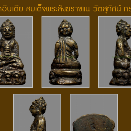
น้าอินเดีย สมเด็จพระสังฆราชแพ วัดสุทัศน์ ก