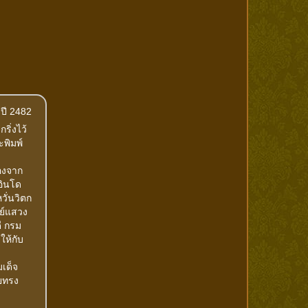
 ปี 2482
ิ่งไว้
ะพิมพ์
่องจาก
อินโด
ั่นวิตก
ย์แสวง
ี กรม
ให้กับ
เด็จ
ยทรง