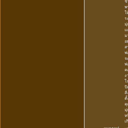
ช
พ
ใ
ร
ม
แ
ม
อ
ส
พ่
จะ
พ่
ค
ง
โ
ปิ
สิ
ต
คุ
ม
ห
เก