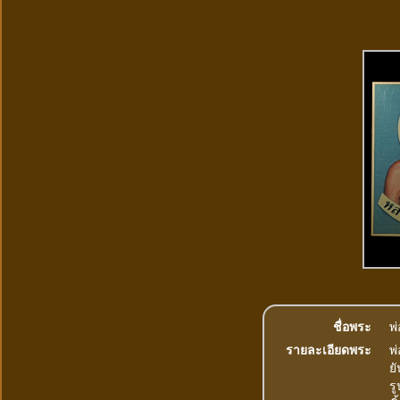
ชื่อพระ
พ่
รายละเอียดพระ
พ
ย
ร