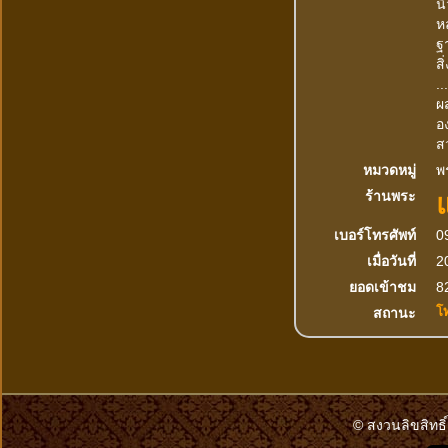
นิ
ห
ฐ
ส
..
ผส
อ
ส
หมวดหมู่
พร
ร้านพระ
เบอร์โทรศัพท์
0
เมื่อวันที่
2
ยอดเข้าชม
82
โ
สถานะ
© สงวนลิขสิทธิ