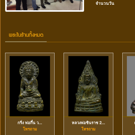
จำนวนวัน
พระในร้านทั้งหมด
กริ่ง พ่อกึ๋น ว...
หลวงพ่อชินราช 2...
ดูข้อมูลเพิ่มเติม
ดูข้อมูลเพิ่มเติม
โทรถาม
โทรถาม