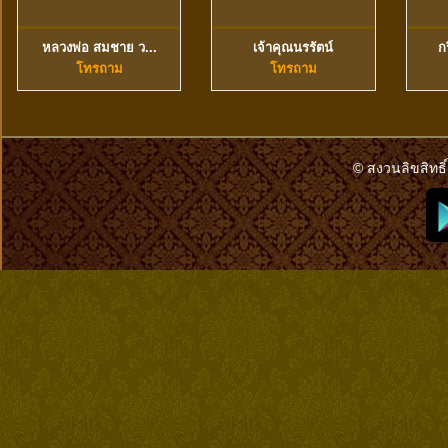
หลวงพ่อ สมชาย ว...
เจ้าคุณนรรัตน์
ก
ดูข้อมูลเพิ่มเติม
ดูข้อมูลเพิ่มเติม
โทรถาม
โทรถาม
© สงวนลิขสิทธิ