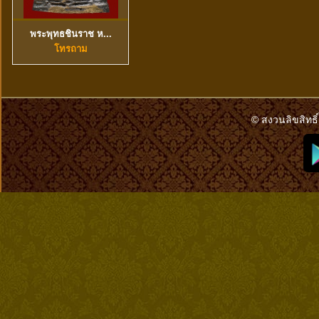
พระพุทธชินราช ห...
ดูข้อมูลเพิ่มเติม
โทรถาม
© สงวนลิขสิทธิ