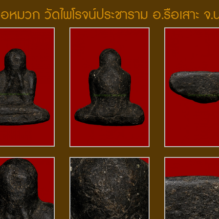
่อหมวก วัดไพโรจน์ประชาราม อ.รือเสาะ จ.น