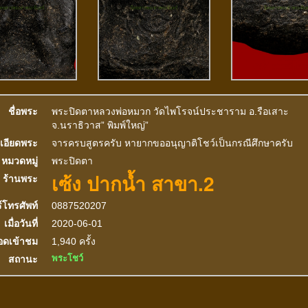
ชื่อพระ
พระปิดตาหลวงพ่อหมวก วัดไพโรจน์ประชาราม อ.รือเสาะ
จ.นราธิวาส” พิมพ์ใหญ่”
เอียดพระ
จารครบสูตรครับ หายากขออนุญาติโชว์เป็นกรณีศึกษาครับ
หมวดหมู่
พระปิดตา
เซ้ง ปากน้ำ สาขา.2
ร้านพระ
์โทรศัพท์
0887520207
เมื่อวันที่
2020-06-01
อดเข้าชม
1,940 ครั้ง
พระโชว์
สถานะ