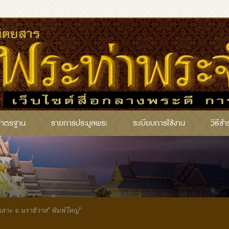
มาตรฐาน
รายการประมูลพระ
ระเบียบการใช้งาน
วิธีชำ
าะ จ.นราธิวาส” พิมพ์ใหญ่”