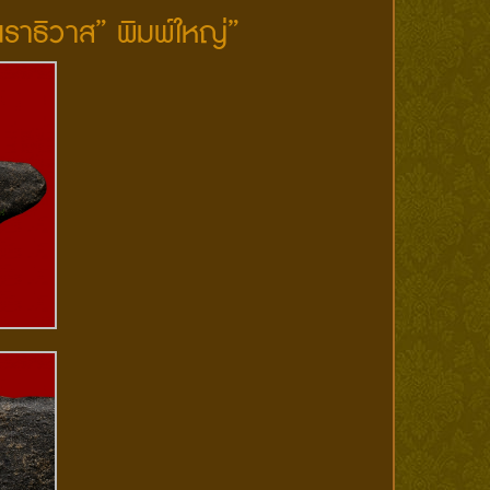
ราธิวาส” พิมพ์ใหญ่”