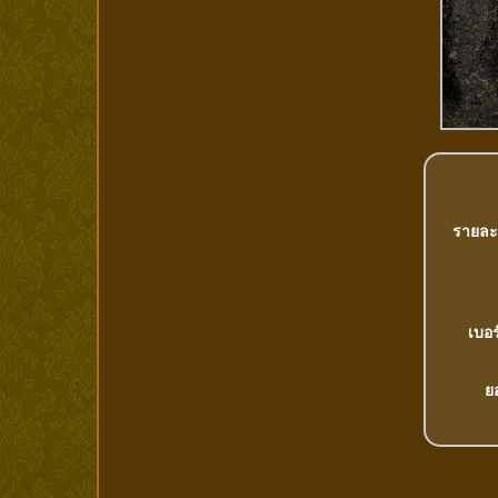
รายละ
เบอร
ย