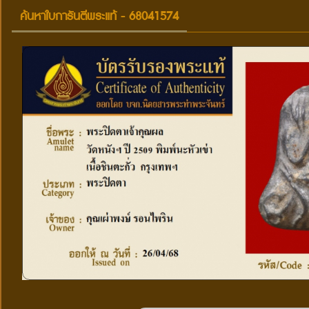
ค้นหาใบการันตีพระแท้ - 68041574