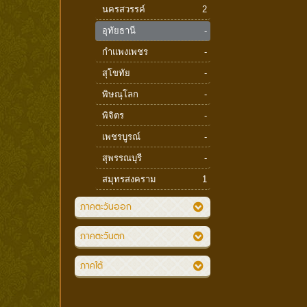
นครสวรรค์
2
อุทัยธานี
-
กำแพงเพชร
-
สุโขทัย
-
พิษณุโลก
-
พิจิตร
-
เพชรบูรณ์
-
สุพรรณบุรี
-
สมุทรสงคราม
1
ภาคตะวันออก
ภาคตะวันตก
ภาคใต้